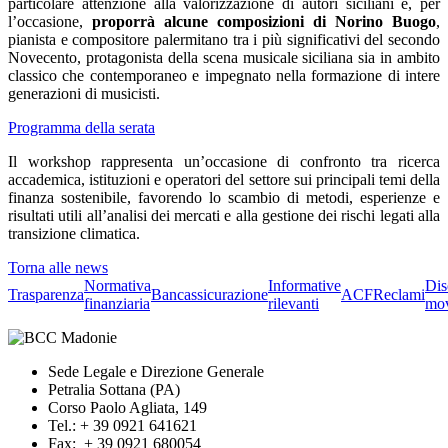
particolare attenzione alla valorizzazione di autori siciliani e, per
l’occasione,
proporrà alcune composizioni di Norino Buogo
,
pianista e compositore palermitano tra i più significativi del secondo
Novecento, protagonista della scena musicale siciliana sia in ambito
classico che contemporaneo e impegnato nella formazione di intere
generazioni di musicisti.
Programma della serata
Il workshop rappresenta un’occasione di confronto tra ricerca
accademica, istituzioni e operatori del settore sui principali temi della
finanza sostenibile, favorendo lo scambio di metodi, esperienze e
risultati utili all’analisi dei mercati e alla gestione dei rischi legati alla
transizione climatica.
Torna alle news
Normativa
Informative
Dis
Trasparenza
Bancassicurazione
ACF
Reclami
finanziaria
rilevanti
mov
Sede Legale e Direzione Generale
Petralia Sottana (PA)
Corso Paolo Agliata, 149
Tel.: + 39 0921 641621
Fax: + 39 0921 680054