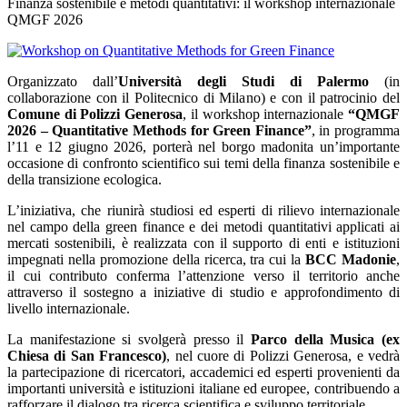
Finanza sostenibile e metodi quantitativi: il workshop internazionale
QMGF 2026
Organizzato dall’
Università degli Studi di Palermo
(in
collaborazione con il Politecnico di Milano) e con il patrocinio del
Comune di Polizzi Generosa
, il workshop internazionale
“QMGF
2026 – Quantitative Methods for Green Finance”
, in programma
l’11 e 12 giugno 2026, porterà nel borgo madonita un’importante
occasione di confronto scientifico sui temi della finanza sostenibile e
della transizione ecologica.
L’iniziativa, che riunirà studiosi ed esperti di rilievo internazionale
nel campo della green finance e dei metodi quantitativi applicati ai
mercati sostenibili, è realizzata con il supporto di enti e istituzioni
impegnati nella promozione della ricerca, tra cui la
BCC Madonie
,
il cui contributo conferma l’attenzione verso il territorio anche
attraverso il sostegno a iniziative di studio e approfondimento di
livello internazionale.
La manifestazione si svolgerà presso il
Parco della Musica (ex
Chiesa di San Francesco)
, nel cuore di Polizzi Generosa, e vedrà
la partecipazione di ricercatori, accademici ed esperti provenienti da
importanti università e istituzioni italiane ed europee, contribuendo a
rafforzare il dialogo tra ricerca scientifica e sviluppo territoriale.