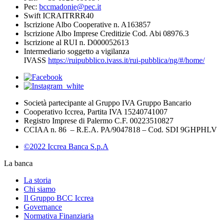
Pec:
bccmadonie@pec.it
Swift ICRAITRRR40
Iscrizione Albo Cooperative n. A163857
Iscrizione Albo Imprese Creditizie Cod. Abi 08976.3
Iscrizione al RUI n. D000052613
Intermediario soggetto a vigilanza
IVASS
https://ruipubblico.ivass.it/rui-pubblica/ng/#/home/
Società partecipante al Gruppo IVA Gruppo Bancario
Cooperativo Iccrea, Partita IVA 15240741007
Registro Imprese di Palermo C.F. 00223510827
CCIAA n. 86 – R.E.A. PA/9047818 – Cod. SDI 9GHPHLV
©2022 Iccrea Banca S.p.A
La banca
La storia
Chi siamo
Il Gruppo BCC Iccrea
Governance
Normativa Finanziaria