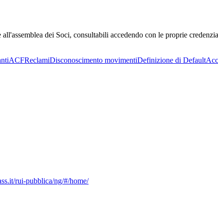
 all'assemblea dei Soci, consultabili accedendo con le proprie credenzial
nti
ACF
Reclami
Disconoscimento movimenti
Definizione di Default
Acce
ass.it/rui-pubblica/ng/#/home/