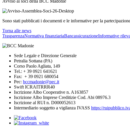
Avviso ai soci della BCC Madonie
Sono stati pubblicati i documenti e le informative per la partecipazione
Torna alle news
Trasparenza
Normativa finanziaria
Bancassicurazione
Informative rileva
Sede Legale e Direzione Generale
Petralia Sottana (PA)
Corso Paolo Agliata, 149
Tel.: + 39 0921 641621
Fax: + 39 0921 680054
Pec:
bccmadonie@pec.it
Swift ICRAITRRR40
Iscrizione Albo Cooperative n. A163857
Iscrizione Albo Imprese Creditizie Cod. Abi 08976.3
Iscrizione al RUI n. D000052613
Intermediario soggetto a vigilanza IVASS
https://ruipubblico.iv