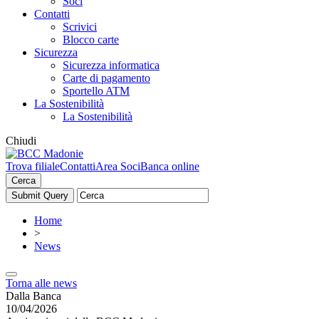
Soci
Contatti
Scrivici
Blocco carte
Sicurezza
Sicurezza informatica
Carte di pagamento
Sportello ATM
La Sostenibilità
La Sostenibilità
Chiudi
Trova filiale
Contatti
Area Soci
Banca online
Cerca
Home
>
News
Torna alle news
Dalla Banca
10/04/2026