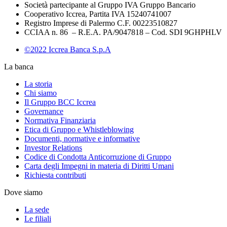
Società partecipante al Gruppo IVA Gruppo Bancario
Cooperativo Iccrea, Partita IVA 15240741007
Registro Imprese di Palermo C.F. 00223510827
CCIAA n. 86 – R.E.A. PA/9047818 – Cod. SDI 9GHPHLV
©2022 Iccrea Banca S.p.A
La banca
La storia
Chi siamo
Il Gruppo BCC Iccrea
Governance
Normativa Finanziaria
Etica di Gruppo e Whistleblowing
Documenti, normative e informative
Investor Relations
Codice di Condotta Anticorruzione di Gruppo
Carta degli Impegni in materia di Diritti Umani
Richiesta contributi
Dove siamo
La sede
Le filiali