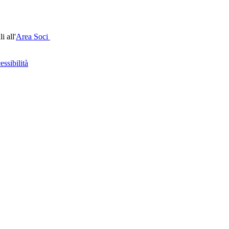
i all'
Area Soci
ssibilità