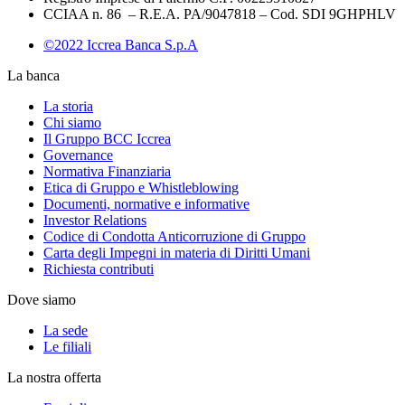
CCIAA n. 86 – R.E.A. PA/9047818 – Cod. SDI 9GHPHLV
©2022 Iccrea Banca S.p.A
La banca
La storia
Chi siamo
Il Gruppo BCC Iccrea
Governance
Normativa Finanziaria
Etica di Gruppo e Whistleblowing
Documenti, normative e informative
Investor Relations
Codice di Condotta Anticorruzione di Gruppo
Carta degli Impegni in materia di Diritti Umani
Richiesta contributi
Dove siamo
La sede
Le filiali
La nostra offerta