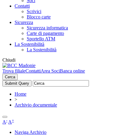
Soci
Contatti
Scrivici
Blocco carte
Sicurezza
Sicurezza informatica
Carte di pagamento
Sportello ATM
La Sostenibilità
La Sostenibilità
Chiudi
Trova filiale
Contatti
Area Soci
Banca online
Cerca
Home
>
Archivio documentale
-
+
A
A
Naviga Archivio