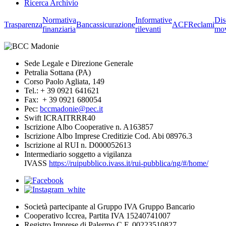
Ricerca Archivio
Normativa
Informative
Dis
Trasparenza
Bancassicurazione
ACF
Reclami
finanziaria
rilevanti
mov
Sede Legale e Direzione Generale
Petralia Sottana (PA)
Corso Paolo Agliata, 149
Tel.: + 39 0921 641621
Fax: + 39 0921 680054
Pec:
bccmadonie@pec.it
Swift ICRAITRRR40
Iscrizione Albo Cooperative n. A163857
Iscrizione Albo Imprese Creditizie Cod. Abi 08976.3
Iscrizione al RUI n. D000052613
Intermediario soggetto a vigilanza
IVASS
https://ruipubblico.ivass.it/rui-pubblica/ng/#/home/
Società partecipante al Gruppo IVA Gruppo Bancario
Cooperativo Iccrea, Partita IVA 15240741007
Registro Imprese di Palermo C.F. 00223510827