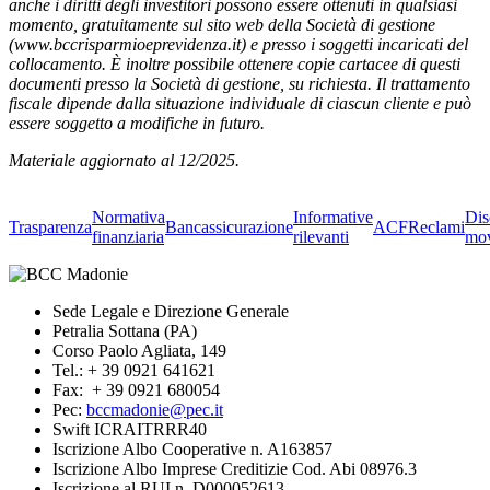
anche i diritti degli investitori possono essere ottenuti in qualsiasi
momento, gratuitamente sul sito web della Società di gestione
(www.bccrisparmioeprevidenza.it) e presso i soggetti incaricati del
collocamento. È inoltre possibile ottenere copie cartacee di questi
documenti presso la Società di gestione, su richiesta. Il trattamento
fiscale dipende dalla situazione individuale di ciascun cliente e può
essere soggetto a modifiche in futuro.
Materiale aggiornato al 12/2025.
Normativa
Informative
Dis
Trasparenza
Bancassicurazione
ACF
Reclami
finanziaria
rilevanti
mov
Sede Legale e Direzione Generale
Petralia Sottana (PA)
Corso Paolo Agliata, 149
Tel.: + 39 0921 641621
Fax: + 39 0921 680054
Pec:
bccmadonie@pec.it
Swift ICRAITRRR40
Iscrizione Albo Cooperative n. A163857
Iscrizione Albo Imprese Creditizie Cod. Abi 08976.3
Iscrizione al RUI n. D000052613