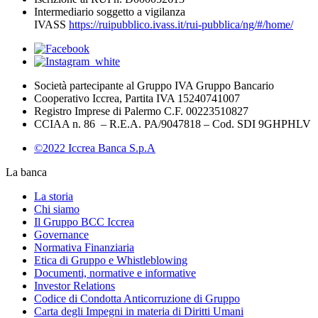
Intermediario soggetto a vigilanza
IVASS
https://ruipubblico.ivass.it/rui-pubblica/ng/#/home/
Società partecipante al Gruppo IVA Gruppo Bancario
Cooperativo Iccrea, Partita IVA 15240741007
Registro Imprese di Palermo C.F. 00223510827
CCIAA n. 86 – R.E.A. PA/9047818 – Cod. SDI 9GHPHLV
©2022 Iccrea Banca S.p.A
La banca
La storia
Chi siamo
Il Gruppo BCC Iccrea
Governance
Normativa Finanziaria
Etica di Gruppo e Whistleblowing
Documenti, normative e informative
Investor Relations
Codice di Condotta Anticorruzione di Gruppo
Carta degli Impegni in materia di Diritti Umani