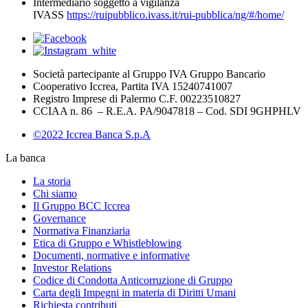
Intermediario soggetto a vigilanza
IVASS
https://ruipubblico.ivass.it/rui-pubblica/ng/#/home/
Società partecipante al Gruppo IVA Gruppo Bancario
Cooperativo Iccrea, Partita IVA 15240741007
Registro Imprese di Palermo C.F. 00223510827
CCIAA n. 86 – R.E.A. PA/9047818 – Cod. SDI 9GHPHLV
©2022 Iccrea Banca S.p.A
La banca
La storia
Chi siamo
Il Gruppo BCC Iccrea
Governance
Normativa Finanziaria
Etica di Gruppo e Whistleblowing
Documenti, normative e informative
Investor Relations
Codice di Condotta Anticorruzione di Gruppo
Carta degli Impegni in materia di Diritti Umani
Richiesta contributi