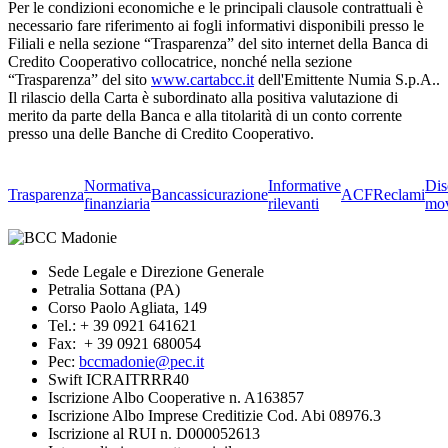
Per le condizioni economiche e le principali clausole contrattuali è
necessario fare riferimento ai fogli informativi disponibili presso le
Filiali e nella sezione “Trasparenza” del sito internet della Banca di
Credito Cooperativo collocatrice, nonché nella sezione
“Trasparenza” del sito
www.cartabcc.it
dell'Emittente Numia S.p.A..
Il rilascio della Carta è subordinato alla positiva valutazione di
merito da parte della Banca e alla titolarità di un conto corrente
presso una delle Banche di Credito Cooperativo.
Normativa
Informative
Dis
Trasparenza
Bancassicurazione
ACF
Reclami
finanziaria
rilevanti
mov
Sede Legale e Direzione Generale
Petralia Sottana (PA)
Corso Paolo Agliata, 149
Tel.: + 39 0921 641621
Fax: + 39 0921 680054
Pec:
bccmadonie@pec.it
Swift ICRAITRRR40
Iscrizione Albo Cooperative n. A163857
Iscrizione Albo Imprese Creditizie Cod. Abi 08976.3
Iscrizione al RUI n. D000052613