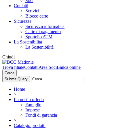
Soci
Contatti
Scrivici
Blocco carte
Sicurezza
Sicurezza informatica
Carte di pagamento
Sportello ATM
La Sostenibilità
La Sostenibilità
Chiudi
Trova filiale
Contatti
Area Soci
Banca online
Cerca
Home
>
La nostra offerta
Famiglie
Imprese
Fondi di garanzia
>
Catalogo prodotti