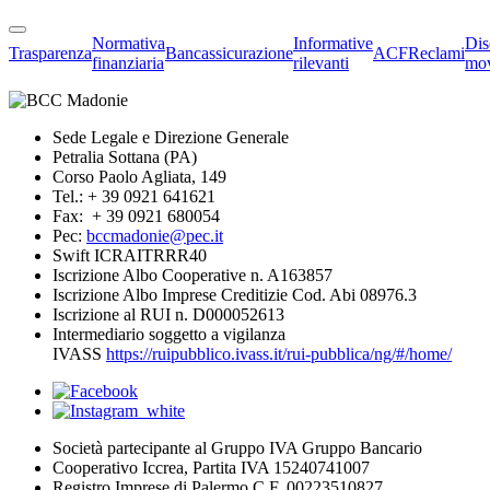
Normativa
Informative
Dis
Trasparenza
Bancassicurazione
ACF
Reclami
finanziaria
rilevanti
mov
Sede Legale e Direzione Generale
Petralia Sottana (PA)
Corso Paolo Agliata, 149
Tel.: + 39 0921 641621
Fax: + 39 0921 680054
Pec:
bccmadonie@pec.it
Swift ICRAITRRR40
Iscrizione Albo Cooperative n. A163857
Iscrizione Albo Imprese Creditizie Cod. Abi 08976.3
Iscrizione al RUI n. D000052613
Intermediario soggetto a vigilanza
IVASS
https://ruipubblico.ivass.it/rui-pubblica/ng/#/home/
Società partecipante al Gruppo IVA Gruppo Bancario
Cooperativo Iccrea, Partita IVA 15240741007
Registro Imprese di Palermo C.F. 00223510827