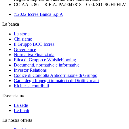
CCIAA n. 86 – R.E.A. PA/9047818 – Cod. SDI 9GHPHLV
©2022 Iccrea Banca S.p.A
La banca
La storia
Chi siamo
Il Gruppo BCC Iccrea
Governance
Normativa Finanziaria
Etica di Gruppo e Whistleblowing
Documenti, normative e informative
Investor Relations
Codice di Condotta Anticorruzione di Gruppo
Carta degli Impegni in materia di Diritti Umani
Richiesta contributi
Dove siamo
La sede
Le filiali
La nostra offerta