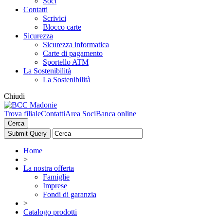
Soci
Contatti
Scrivici
Blocco carte
Sicurezza
Sicurezza informatica
Carte di pagamento
Sportello ATM
La Sostenibilità
La Sostenibilità
Chiudi
Trova filiale
Contatti
Area Soci
Banca online
Cerca
Home
>
La nostra offerta
Famiglie
Imprese
Fondi di garanzia
>
Catalogo prodotti